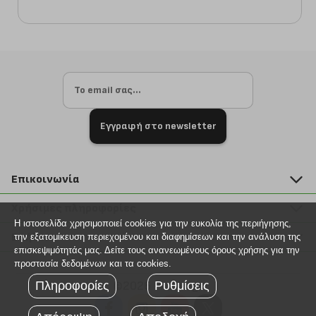
Εγγραφή στο newsletter
Επικοινωνία
211 2000 700
Χρήσιμες πληροφορίες
info@plus4u.gr
Η ιστοσελίδα χρησιμοποιεί cookies για την ευκολία της περιήγησης,
Η εταιρία
Βοήθεια
την εξατομίκευση περιεχομένου και διαφημίσεων και την ανάλυση της
Σημεία παραλαβής
επισκεψιμότητάς μας. Δείτε τους ανανεωμένους όρους χρήσης για την
Εξέλιξη παραγγελίας
προστασία δεδομένων και τα cookies.
Ευκαιρίες καριέρας
Τρόποι παραγγελίας
Πληροφορίες
Ρυθμίσεις
©2026 Plus4u.gr
Όροι χρήσης
Τρόποι πληρωμής
Sitemap