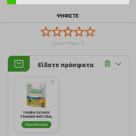
ΨΗΦΙΣΤΕ
Σύνολο Ψήφων: 0
Είδατε πρόσφατα
ΤΡΟΦΗ ΣΚΥΛΟΥ
TRAINER NATURAL
MINI ADULT
Περισσότερα
ΤΟΝΟΣ...