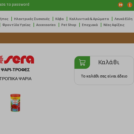
ασα το password
|
|
|
|
Κήπος
Ηλεκτρικές Συσκευές
Κάβα
Καλλυντικά & Αρώματα
Λευκά Είδη
|
|
|
|
|
Φροντίδα Υγείας
Accessories
Pet Shop
Εποχιακά
Νέες Αφίξεις
Καλάθι
ΨΑΡΙ-ΤΡΟΦΕΣ
Το καλάθι σας είναι άδειο
ΤΡΟΠΙΚΑ ΨΑΡΙΑ