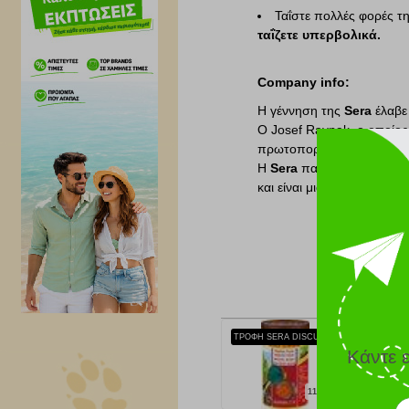
Ταΐστε πολλές φορές τ
ταΐζετε υπερβολικά.
Company info:
Η γέννηση της
Sera
έλαβε
Ο Josef Ravnak, ο οποίος 
πρωτοπορεί στον χώρο χρ
H
Sera
παράγει πρωτοπορι
και είναι μια από τις πι
ΤΡΟΦΗ SERA DISCUS GRANULES ΓΙΑ ΔΙΣΚΟΥΣ (250ML)
Κάντε 
11.50 €