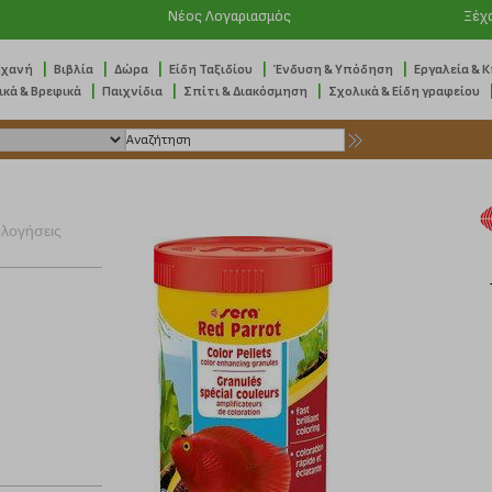
Νέος Λογαριασμός
Ξέχ
|
|
|
|
|
ηχανή
Βιβλία
Δώρα
Είδη Ταξιδίου
Ένδυση & Υπόδηση
Εργαλεία & 
|
|
|
ικά & Βρεφικά
Παιχνίδια
Σπίτι & Διακόσμηση
Σχολικά & Είδη γραφείου
ολογήσεις