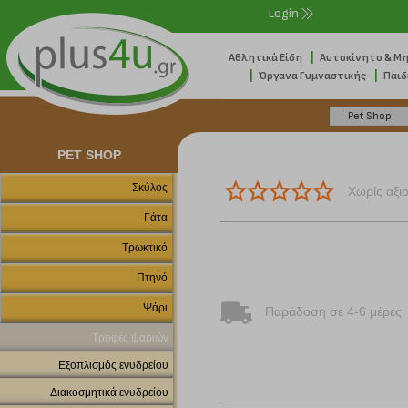
Login
|
Αθλητικά Είδη
Αυτοκίνητο & Μ
|
|
Όργανα Γυμναστικής
Παιδ
PET SHOP
Σκύλος
Χωρίς αξι
Γάτα
Τρωκτικό
Πτηνό
Ψάρι
Παράδοση σε 4-6 μέρες
Τροφές ψαριών
Εξοπλισμός ενυδρείου
Διακοσμητικά ενυδρείου