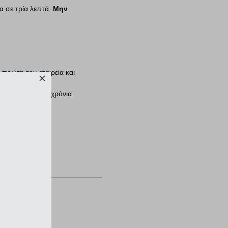
α σε τρία λεπτά.
Μην
 πρώτη του εταιρεία και
.
ια πάνω από 40 χρόνια