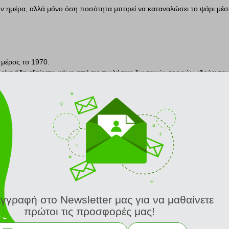
ην ημέρα, αλλά μόνο όση ποσότητα μπορεί να καταναλώσει το ψάρι μέσ
 μέρος το 1970.
είχε ήδη εξαίρετη φήμη από τις πωλήσεις ζωντανών τροφών, ιδρύει την
ησιμοποιώντας την διαδικασία αποξήρανσης εν ψυχρώ (freeze drying)
ακά, υψηλής ποιότητας προϊόντα για ενυδρεία, λίμνες και ερπετάρια γ
ο σημαντικές παραγωγούς του χώρου σε παγκόσμιο επίπεδο.
ΣΧΕΤΙΚΑ ΠΡΟΪΟΝΤΑ
ΕΙΔΙΚΗ ΤΡΟΦΗ ΧΡΥΣΟΨΑΡΩΝ & ΨΑΡΙΩΝ ΛΙΜΝΩΝ SERA GOLDY NATURE ΣΕ ΝΙΦΑΔΕΣ (100ML)
εγγραφή στο Newsletter μας για να μαθαίνετε
πρώτοι τις προσφορές μας!
2.40 €