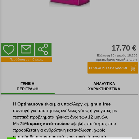
17.70 €
Ελάχιστη 30 ημερών 18.20€
Παράδοση σε 4-6 μέρες
Προτεινόμενη λιανική 17.70 €
ΠΡΟΣΘΗΚΗ ΣΤΟ ΚΑΛΑΘΙ
ΓΕΝΙΚΗ
ΑΝΑΛΥΤΙΚΑ
ΠΕΡΙΓΡΑΦΗ
ΧΑΡΑΚΤΗΡΙΣΤΙΚΑ
Η
Optimanova
είναι μια υποαλλεργική,
grain free
συνταγή για απαιτητικές ενήλικες γάτες ή για γάτες με
πεπτικά προβλήματα ηλικίας άνω των 12 μηνών.
Με
75% κρέας κοτόπουλου
υψηλής ποιότητας που
προορίζεται για ανθρώπινη κατανάλωση, χωρίς
επιπρόσθετα συντηρητικά, χρωστικές ή τεχνητά