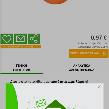
0.97 €
Ελάχιστη 30 ημερών 1.17€
Παράδοση σε 24 ώρες
Προτεινόμενη λιανική 1.38 €
ΠΡΟΣΘΗΚΗ ΣΤΟ ΚΑΛΑΘΙ
ΓΕΝΙΚΗ
ΑΝΑΛΥΤΙΚΑ
ΠΕΡΙΓΡΑΦΗ
ΧΑΡΑΚΤΗΡΙΣΤΙΚΑ
Δώστε στο κατοικίδιο σας
ταυτότητα ...με λάμψη
!
Κάθε κατοικίδιο με ξεχωριστή προσωπικότητα χρειάζεται
μια ταυτότητα. Η ΤΑΥΤΟΤΗΤΑ ΠΑΤΟΥΣΑ είναι
παιχνιδιάρικη
αλλά και
λειτουργική
καθώς το "φως"
αποτελεί
μέτρο ασφάλειας
λόγω της ορατότητας του