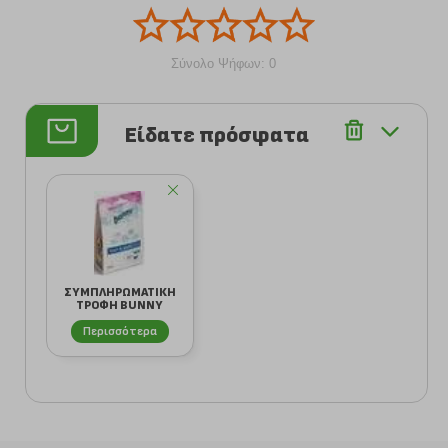
Σύνολο Ψήφων: 0
Είδατε πρόσφατα
ΣΥΜΠΛΗΡΩΜΑΤΙΚΗ
ΤΡΟΦΗ BUNNY
NATURE HAIR &
Περισσότερα
SKIN...