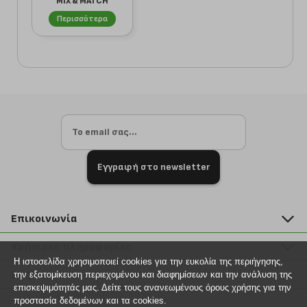
MIX & MATCH
SHORTS VISCOSE
Περισσότερα
ΜΠΛΕ
Εγγραφή στο newsletter
Επικοινωνία
211 2000 700
Χρήσιμες πληροφορίες
info@plus4u.gr
Η ιστοσελίδα χρησιμοποιεί cookies για την ευκολία της περιήγησης,
Η εταιρία
Βοήθεια
την εξατομίκευση περιεχομένου και διαφημίσεων και την ανάλυση της
Σημεία παραλαβής
επισκεψιμότητάς μας. Δείτε τους ανανεωμένους όρους χρήσης για την
Εξέλιξη παραγγελίας
προστασία δεδομένων και τα cookies.