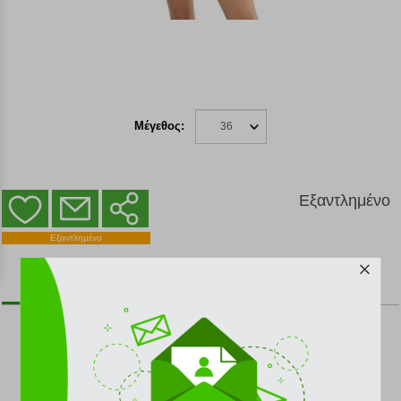
Μέγεθος:
36
Εξαντλημένο
ΕΞΑΝΤΛΗΜΕΝΟ
Εξαντλημένο
ΓΕΝΙΚΗ
ΑΝΑΛΥΤΙΚΑ
ΠΕΡΙΓΡΑΦΗ
ΧΑΡΑΚΤΗΡΙΣΤΙΚΑ
Shorts τύπου μπόξερ με χαλαρή, άνετη εφαρμογή.
Μαλακή, ελαστική μέση.
Κομψές λεπτομέρειες με κουμπιά.
Ελαφρύ ύφασμα που αναπνέει, με βαμμένο νήμα.