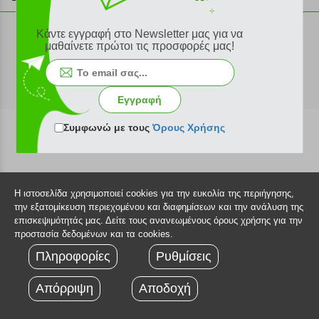
Σημεία παραλαβής
Εξέλιξη παραγγελίας
Ευκαιρίες καριέρας
Κάντε εγγραφή στο Newsletter μας για να
Τρόποι παραγγελίας
©2026 Plus4u.gr
μαθαίνετε πρώτοι τις προσφορές μας!
Όροι χρήσης
Τρόποι πληρωμής
Sitemap
Τρόποι αποστολής
FAQ
Εγγραφή
Πολιτική επιστροφών
Τεχνική υποστήριξη
Συμφωνώ με τους
Όρους Χρήσης
Η ιστοσελίδα χρησιμοποιεί cookies για την ευκολία της περιήγησης,
την εξατομίκευση περιεχομένου και διαφημίσεων και την ανάλυση της
επισκεψιμότητάς μας. Δείτε τους ανανεωμένους όρους χρήσης για την
προστασία δεδομένων και τα cookies.
Πληροφορίες
Ρυθμίσεις
Απόρριψη
Αποδοχή