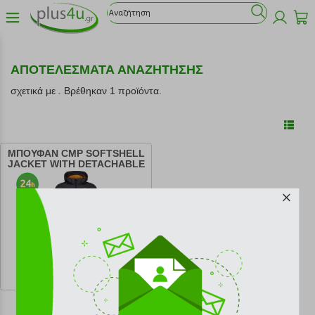
ΑΠΟΤΕΛΕΣΜΑΤΑ ΑΝΑΖΗΤΗΣΗΣ
σχετικά με
.
Βρέθηκαν 1 προϊόντα.
ΜΠΟΥΦΑΝ CMP SOFTSHELL
JACKET WITH DETACHABLE
HOOD ΑΝΘΡΑΚΙ (50)
κωδ.
138149037
57.00 €
Ελάχιστη 30 ημερών 95.00 €
Προτεινόμενη λιανική 95.00 €