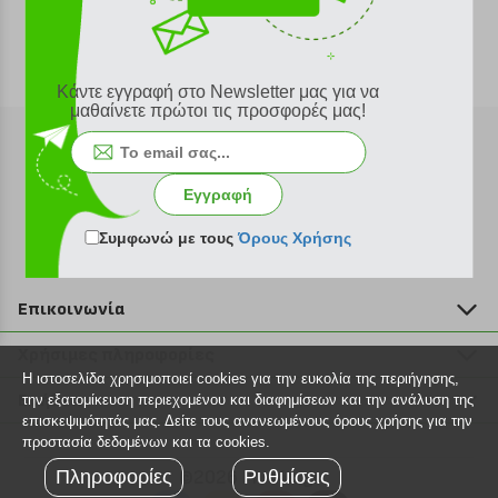
Κάντε εγγραφή στο Newsletter μας για να
μαθαίνετε πρώτοι τις προσφορές μας!
Εγγραφή
Εγγραφή στο newsletter
Συμφωνώ με τους
Όρους Χρήσης
Επικοινωνία
211 2000 700
Χρήσιμες πληροφορίες
info@plus4u.gr
Η ιστοσελίδα χρησιμοποιεί cookies για την ευκολία της περιήγησης,
Η εταιρία
Βοήθεια
την εξατομίκευση περιεχομένου και διαφημίσεων και την ανάλυση της
Σημεία παραλαβής
επισκεψιμότητάς μας. Δείτε τους ανανεωμένους όρους χρήσης για την
Εξέλιξη παραγγελίας
προστασία δεδομένων και τα cookies.
Ευκαιρίες καριέρας
Τρόποι παραγγελίας
Πληροφορίες
©2026 Plus4u.gr
Ρυθμίσεις
Όροι χρήσης