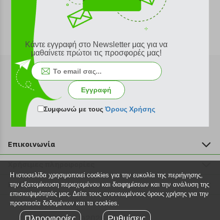
Κάντε εγγραφή στο Newsletter μας για να
μαθαίνετε πρώτοι τις προσφορές μας!
Εγγραφή
Εγγραφή στο newsletter
Συμφωνώ με τους
Όρους Χρήσης
Επικοινωνία
211 2000 700
Χρήσιμες πληροφορίες
info@plus4u.gr
Η ιστοσελίδα χρησιμοποιεί cookies για την ευκολία της περιήγησης,
Η εταιρία
Βοήθεια
την εξατομίκευση περιεχομένου και διαφημίσεων και την ανάλυση της
Σημεία παραλαβής
επισκεψιμότητάς μας. Δείτε τους ανανεωμένους όρους χρήσης για την
Εξέλιξη παραγγελίας
προστασία δεδομένων και τα cookies.
Ευκαιρίες καριέρας
Τρόποι παραγγελίας
Πληροφορίες
©2026 Plus4u.gr
Ρυθμίσεις