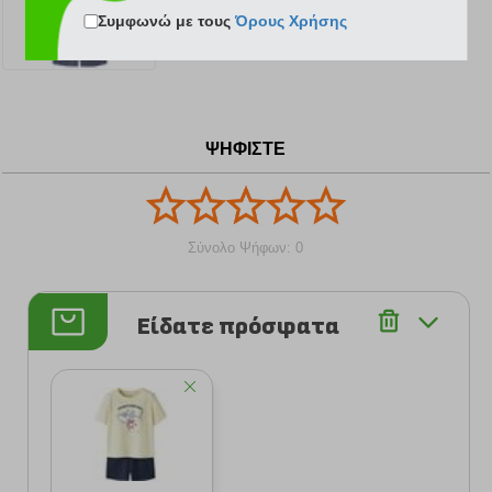
παιδικών ρούχων που θα διαθέτουν το σωστό στυλ, τη
Συμφωνώ με τους
Όρους Χρήσης
σωστή στιγμή, στη σωστή τιμή.
13.29 €
ΨΗΦΙΣΤΕ
Σύνολο Ψήφων: 0
Είδατε πρόσφατα