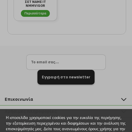
ΣΕΤ NAME IT
NMMVIGOR
13241583 SHARK
Περισσότερα
ΚΙΤΡΙΝΟ/Σ...
Εγγραφή στο newsletter
Επικοινωνία
211 2000 700
Χρήσιμες πληροφορίες
info@plus4u.gr
Η ιστοσελίδα χρησιμοποιεί cookies για την ευκολία της περιήγησης,
Η εταιρία
Βοήθεια
την εξατομίκευση περιεχομένου και διαφημίσεων και την ανάλυση της
Σημεία παραλαβής
επισκεψιμότητάς μας. Δείτε τους ανανεωμένους όρους χρήσης για την