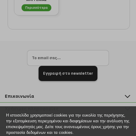
13254624 ΛΕΥΚΟ/
Περισσότερα
ΚΟΡΑΛΙ
Εγγραφή στο newsletter
Επικοινωνία
211 2000 700
Χρήσιμες πληροφορίες
info@plus4u.gr
Η ιστοσελίδα χρησιμοποιεί cookies για την ευκολία της περιήγησης,
Η εταιρία
Βοήθεια
την εξατομίκευση περιεχομένου και διαφημίσεων και την ανάλυση της
Σημεία παραλαβής
επισκεψιμότητάς μας. Δείτε τους ανανεωμένους όρους χρήσης για την
Εξέλιξη παραγγελίας
προστασία δεδομένων και τα cookies.