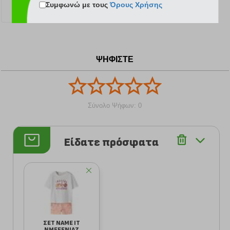
σωστή στιγμή, στη σωστή τιμή.
Συμφωνώ με τους
Όρους Χρήσης
15.39 €
ΨΗΦΙΣΤΕ
Σύνολο Ψήφων: 0
Είδατε πρόσφατα
ΣΕΤ NAME IT
NMFFENIAZ