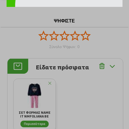
παιδικών ρούχων που θα διαθέτουν το σωστό στυλ, τη
σωστή στιγμή, στη σωστή τιμή.
ΨΗΦΙΣΤΕ
Σύνολο Ψήφων: 0
Είδατε πρόσφατα
ΣΕΤ ΦΟΡΜΑΣ NAME
IT NMFOLIANA BE
KIND 13243527...
Περισσότερα