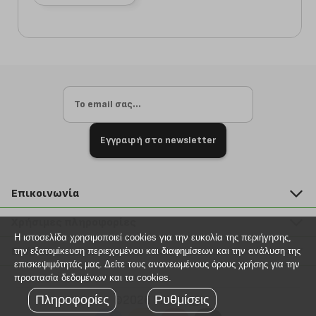
Εγγραφή στο newsletter
Επικοινωνία
211 2000 700
Χρήσιμες πληροφορίες
info@plus4u.gr
Η ιστοσελίδα χρησιμοποιεί cookies για την ευκολία της περιήγησης,
Η εταιρία
Βοήθεια
την εξατομίκευση περιεχομένου και διαφημίσεων και την ανάλυση της
Σημεία παραλαβής
επισκεψιμότητάς μας. Δείτε τους ανανεωμένους όρους χρήσης για την
Εξέλιξη παραγγελίας
προστασία δεδομένων και τα cookies.
Ευκαιρίες καριέρας
Τρόποι παραγγελίας
Πληροφορίες
Ρυθμίσεις
©2026 Plus4u.gr
Όροι χρήσης
Τρόποι πληρωμής