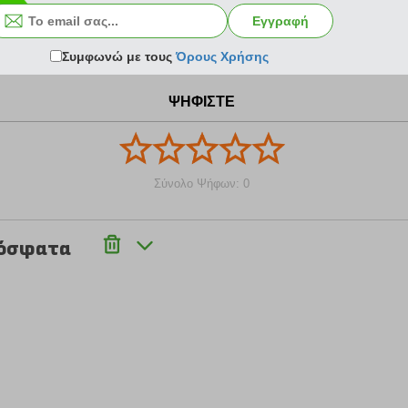
9.31 €
18.70 €
Εγγραφή
Συμφωνώ με τους
Όρους Χρήσης
ΨΗΦΙΣΤΕ
Σύνολο Ψήφων: 0
ρόσφατα