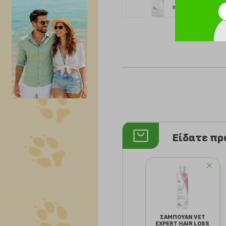
9.31 €
Είδατε π
ΣΑΜΠΟΥΑΝ VET
EXPERT HAIR LOSS