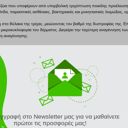
ζώα που υποφέρουν από υπερβολική τριχόπτωση ποικίλης προέλευση
ίτιδα, παρασιτικές ασθένειες, βακτηριακές και μυκητιασικές λοιμώξεις, ο
 στο θύλακα της τρίχας, μειώνοντας τον βαθμό της δυστροφίας της. Ε
τη μικροκυκλοφορία του δέρματος. Διεγείρει την ταχύτερη αναγέννηση τω
ση αναγέννησης.
αιρεία που ειδικεύεται στην παραγωγή και ανάπτυξη προϊόντων διατρο
εία και ευημερία των κατοικίδιων. Η εταιρεία συνεργάζεται με κτηνιάτρου
ροϊόντα, που καλύπτουν τις διατροφικές ανάγκες των σκύλων και των 
υς σε διάφορους τομείς, όπως η πέψη, το ανοσοποιητικό σύστημα, η κι
ΣΧΕΤΙΚΑ ΠΡΟΪΟΝΤΑ
εγγραφή στο Newsletter μας για να μαθαίνετε
ΣΑΜΠΟΥΑΝ ΣΚΥΛΟΥ VET EXPERT TWISTED HAIR 250ML
ΣΑΜΠΟΥΑΝ VET EXPERT STIMUDERM ULTRA SHORT HAIR (250ML)
πρώτοι τις προσφορές μας!