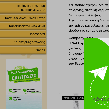
Σαμπουάν αφιερωμένο σε 
Προϊόντα με σύντομη
αλλεργίες, ατοπική δερματ
ημερομηνία λήξης
διατροφικές ελλείψεις.
Κοινή φροντίδα Σκύλου-Γάτας
Έχει προστατευτική δράση
της τρίχας και βελτιώνει 
Καλοκαιρινά για κατοικίδια!
είσοδο της τρίχας στη φά
Προσφορές!
Company info:
Καλοκαιρινές εκπτώσεις
Η
Vet Expert
είναι μια ετ
για ζώα, με έμφαση στην υγ
Brands
δημιουργήσει καινοτόμα π
υποστηρίζουν την υγεία το
του δέρματος.
Κάντε 
ΣΑΜΠΟΥΑΝ ΣΚΥΛΟΥ VET EXPERT WHITE 250ML