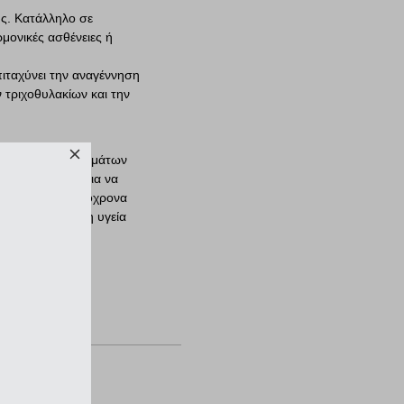
ς. Κατάλληλο σε
ρμονικές ασθένειες ή
πιταχύνει την αναγέννηση
ν τριχοθυλακίων και την
φής και συμπληρωμάτων
ς και ειδικούς για να
γατών, ενώ ταυτόχρονα
νητικότητα και η υγεία