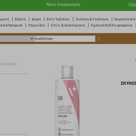
Νέος Λογαριασμός
Ξέχ
|
|
|
|
|
ηχανή
Βιβλία
Δώρα
Είδη Ταξιδίου
Ένδυση & Υπόδηση
Εργαλεία & 
|
|
|
ικά & Βρεφικά
Παιχνίδια
Σπίτι & Διακόσμηση
Σχολικά & Είδη γραφείου
ολογήσεις
ΣΚΥΛΟΣ