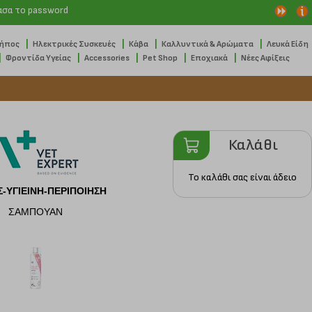
ασα το password
|
|
|
|
Κήπος
Ηλεκτρικές Συσκευές
Κάβα
Καλλυντικά & Αρώματα
Λευκά Είδη
|
|
|
|
|
Φροντίδα Υγείας
Accessories
Pet Shop
Εποχιακά
Νέες Αφίξεις
Καλάθι
Το καλάθι σας είναι άδειο
-ΥΓΙΕΙΝΗ-ΠΕΡΙΠΟΙΗΣΗ
ΣΑΜΠΟΥΑΝ