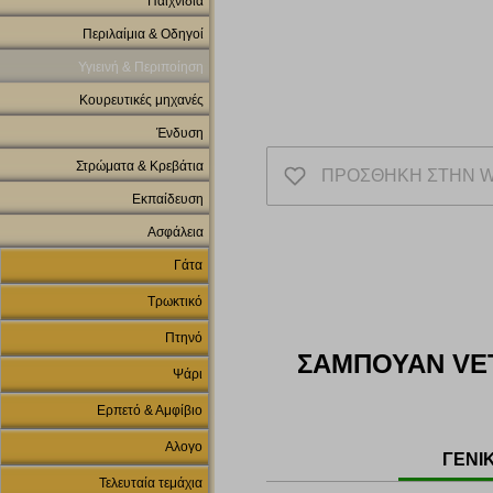
Παιχνίδια
Περιλαίμια & Οδηγοί
Υγιεινή & Περιποίηση
Κουρευτικές μηχανές
Ένδυση
Στρώματα & Κρεβάτια
ΠΡΟΣΘΗΚΗ ΣΤΗΝ W
Εκπαίδευση
Ασφάλεια
Γάτα
Τρωκτικό
Πτηνό
ΣΑΜΠΟΥΑΝ VET
Ψάρι
Ερπετό & Αμφίβιο
Αλογο
ΓΕΝΙ
Τελευταία τεμάχια