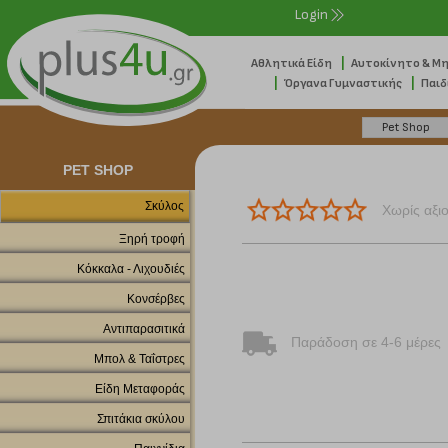
Login
|
Αθλητικά Είδη
Αυτοκίνητο & Μ
|
|
Όργανα Γυμναστικής
Παιδ
PET SHOP
Σκύλος
Χωρίς αξι
Ξηρή τροφή
Κόκκαλα - Λιχουδιές
Κονσέρβες
Αντιπαρασιτικά
Παράδοση σε 4-6 μέρες
Μπολ & Ταΐστρες
Είδη Μεταφοράς
Σπιτάκια σκύλου