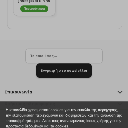
JONES JPRBLULYON
PRINT DOBBY...
Περισσότερα
Εγγραφή στο newsletter
Επικοινωνία
211 2000 700
Χρήσιμες πληροφορίες
info@plus4u.gr
Η ιστοσελίδα χρησιμοποιεί cookies για την ευκολία της περιήγησης,
Η εταιρία
Βοήθεια
την εξατομίκευση περιεχομένου και διαφημίσεων και την ανάλυση της
Σημεία παραλαβής
επισκεψιμότητάς μας. Δείτε τους ανανεωμένους όρους χρήσης για την
Εξέλιξη παραγγελίας
προστασία δεδομένων και τα cookies.