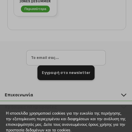
JONES JJESUMMER
LINEN 122891...
Περισσότερα
Εγγραφή στο newsletter
Επικοινωνία
211 2000 700
Χρήσιμες πληροφορίες
info@plus4u.gr
Η ιστοσελίδα χρησιμοποιεί cookies για την ευκολία της περιήγησης,
Η εταιρία
Βοήθεια
την εξατομίκευση περιεχομένου και διαφημίσεων και την ανάλυση της
Σημεία παραλαβής
επισκεψιμότητάς μας. Δείτε τους ανανεωμένους όρους χρήσης για την
Εξέλιξη παραγγελίας
προστασία δεδομένων και τα cookies.