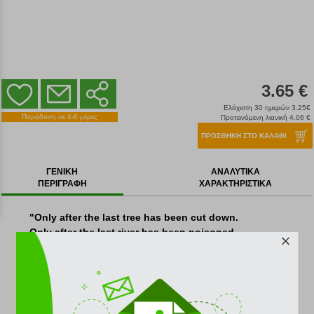
3.65 €
Ελάχιστη 30 ημερών 3.25€
Παράδοση σε 4-6 μέρες
Προτεινόμενη λιανική 4.06 €
ΠΡΟΣΘΗΚΗ ΣΤΟ ΚΑΛΑΘΙ
ΓΕΝΙΚΗ
ΑΝΑΛΥΤΙΚΑ
ΠΕΡΙΓΡΑΦΗ
ΧΑΡΑΚΤΗΡΙΣΤΙΚΑ
"Only after the last tree has been cut down.
Only after the last river has been poisoned.
Only after the last fish has been caught.
Only then will you find that money cannot be eaten"
Δώστε μια άλλη νότα στο προσωπικό σας χώρο
διακοσμώντας τους τοίχους με τα poster της επιλογής
σας!