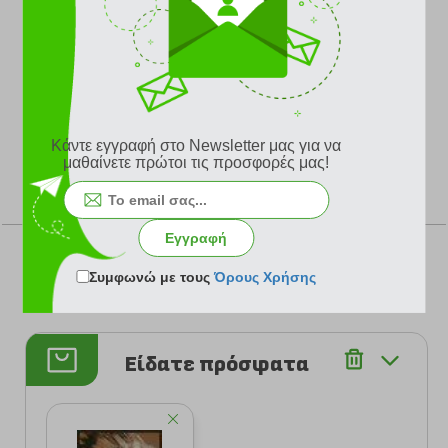
Tip:
Οι αφίσες που είχαν μόνο κείμενο έχουν μια
μακρόχρονη ιστορία: διαφήμιζαν τα έργα του Σέξπιρ και
ενημέρωναν τους πολίτες για κυβερνητικές αποφάσεις.
Κάντε εγγραφή στο Newsletter μας για να
μαθαίνετε πρώτοι τις προσφορές μας!
ΨΗΦΙΣΤΕ
Εγγραφή
Συμφωνώ με τους
Όρους Χρήσης
Σύνολο Ψήφων: 1
Είδατε πρόσφατα