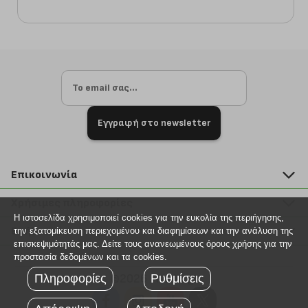
Εγγραφή στο newsletter
Επικοινωνία
211 2000 700
Χρήσιμες πληροφορίες
info@plus4u.gr
Η ιστοσελίδα χρησιμοποιεί cookies για την ευκολία της περιήγησης,
Η εταιρία
Βοήθεια
την εξατομίκευση περιεχομένου και διαφημίσεων και την ανάλυση της
Σημεία παραλαβής
επισκεψιμότητάς μας. Δείτε τους ανανεωμένους όρους χρήσης για την
Εξέλιξη παραγγελίας
προστασία δεδομένων και τα cookies.
Ευκαιρίες καριέρας
Τρόποι παραγγελίας
Πληροφορίες
Ρυθμίσεις
©2026 Plus4u.gr
Όροι χρήσης
Τρόποι πληρωμής
Sitemap