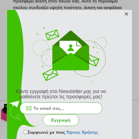
προσφέρει άνεση στον σκύλο σας. Αυτό το περιλαίμιο
σκύλου συνδυάζει υψηλή ποιότητα, άνεση και ασφάλεια
για τον τετράποδο φίλο σας.
Company info:
Ένας ολόκληρος μοναδικός κόσμος με αξεσουάρ και
κρεβατάκια για τον σκύλο και τη γάτα σας. Πολλά σχέδια,
χρώματα, μεγέθη και υλικά, που θα ικανοποιήσουν και
βελτιώσουν τη ζωή των μικρών σας φίλων. Θα
δημιουργήσουν μια άνετη και ξέγνοιαστη συμβίωση. Με
τα προϊόντα της εταιρείας
Glee
, είμαστε σίγουροι ότι θα
κάνετε τον τετράποδο φίλο σας χαρούμενο!
Κάντε εγγραφή στο Newsletter μας για να
ΣΧΕΤΙΚΑ ΠΡΟΪΟΝΤΑ
μαθαίνετε πρώτοι τις προσφορές μας!
ΠΕΡΙΛΑΙΜΙΟ GLEE NEOPRENE PINK XS (16MMX41CM)
ΠΕΡΙΛΑΙΜΙΟ GLEE NEOPRENE OCHRE XS (16MMX41CM)
ΠΕΡΙΛΑΙΜΙΟ GLEE NEOPRENE YELLOW XS (16MMX41CM)
Εγγραφή
4.40 €
4.40 €
4.40 €
Συμφωνώ με τους
Όρους Χρήσης