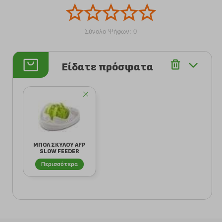
Σύνολο Ψήφων: 0
Είδατε πρόσφατα
ΜΠΟΛ ΣΚΥΛΟΥ AFP
SLOW FEEDER
(29X28X8CM)
Περισσότερα