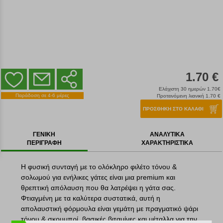
1.70 €
Ελάχιστη 30 ημερών 1.70€
Παράδοση σε 4-6 μέρες
Προτεινόμενη λιανική 1.70 €
ΠΡΟΣΘΗΚΗ ΣΤΟ ΚΑΛΑΘΙ
ΓΕΝΙΚΗ
ΑΝΑΛΥΤΙΚΑ
ΠΕΡΙΓΡΑΦΗ
ΧΑΡΑΚΤΗΡΙΣΤΙΚΑ
Η φυσική συνταγή με το ολόκληρο φιλέτο τόνου &
σολωμού για ενήλικες γάτες είναι μια premium και
θρεπτική απόλαυση που θα λατρέψει η γάτα σας.
Φτιαγμένη με τα καλύτερα συστατικά, αυτή η
απολαυστική φόρμουλα είναι γεμάτη με πραγματικό ψάρι
τόνου & σκουμπρί, βασικές βιταμίνες και μέταλλα για την