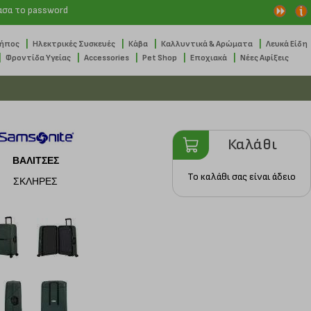
ασα το password
|
|
|
|
Κήπος
Ηλεκτρικές Συσκευές
Κάβα
Καλλυντικά & Αρώματα
Λευκά Είδη
|
|
|
|
|
Φροντίδα Υγείας
Accessories
Pet Shop
Εποχιακά
Νέες Αφίξεις
Καλάθι
ΒΑΛΙΤΣΕΣ
Το καλάθι σας είναι άδειο
ΣΚΛΗΡΕΣ