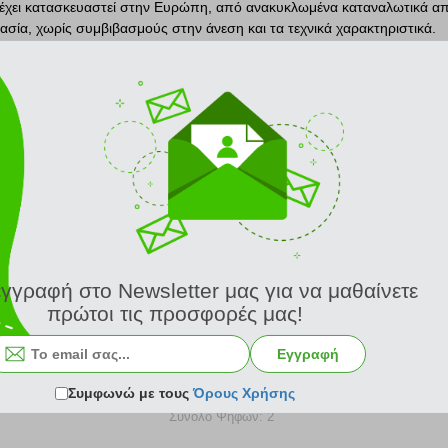
έχει κατασκευαστεί στην Ευρώπη, από ανακυκλωμένα καταναλωτικά απ
ία, χωρίς συμβιβασμούς στην άνεση και τα τεχνικά χαρακτηριστικά.
άζει μοναδικά τη βιωσιμότητα, την ασφάλεια, την ελαφρότητα και την 
η διάθεσή σας για το επόμενο ταξίδι σας!
ώτη βαλίτσα της Samsonite που κατασκευάζεται εξολοκλήρου από ανα
πόρου τεχνολογίας Recyclex. Για παράδειγμα, 1 βαλίτσα μεγάλου μεγέ
 γιαουρτιού και 14 πλαστικών μπουκαλιών PET.
 1910 και είναι κορυφαία παγκοσμίως στον τομέα των αποσκευών με μ
ΠΡΟΒΟΛΗ ΟΛΗΣ ΤΗΣ ΠΕΡΙΓΡΑΦΗΣ
ς λύσεις.
ικές ανακαλύψεις της, την ανάπτυξη και την καινοτομία, η Samsonite 
νικών επιτευγμάτων, συμπεριλαμβανομένης της χρήσης του επαναστατικ
εγγραφή στο Newsletter μας για να μαθαίνετε
 τα γούστα, προσφέροντας μια ευρεία γκάμα ταξιδιωτικών, επαγγελματι
πρώτοι τις προσφορές μας!
ών αξεσουάρ.
ΨΗΦΙΣΤΕ
τά βοηθά τους ταξιδιώτες σε όλο τον κόσμο να ταξιδέψουν πιο μακριά
Εγγραφή
Συμφωνώ με τους
Όρους Χρήσης
Σύνολο Ψήφων: 2