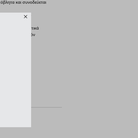
όβλητα και συνοδεύεται
μεγάλη άνεση στο
κυκλωμένα πλαστικά
θους είναι προϊόν
ια πλούσια κληρονομιά
κατοχύρωσε την κυριαρχία
ού υλικού Curv®.
κών, παιδικών, casual
, με ακόμη πιο ελαφριά