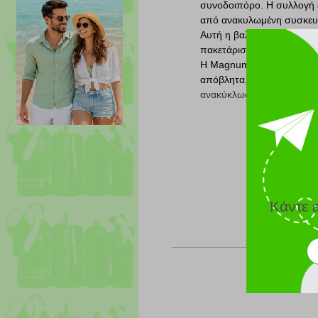
συνοδοιπόρο. Η συλλογή 
από ανακυλωμένη συσκευασ
Αυτή η βαλίτσα που συνδυ
πακετάρισμα, βρίσκεται στ
Η Magnum Eco είναι η πρ
απόβλητα, μέσω της πρωτο
ανακύκλωσης 483 κεσέδων
Company info
H
Samsonite
ιδρύθηκε το
στις μοντέρνες ταξιδιωτικέ
Διάσημη για τις επαναστατ
της με μια σειρά βιομηχα
Κάντε 
Η Samsonite καλύπτει όλα
προϊόντων και προσωπικ
Με το βλέμμα πάντα μπροσ
και ανθεκτικά προϊόντα.