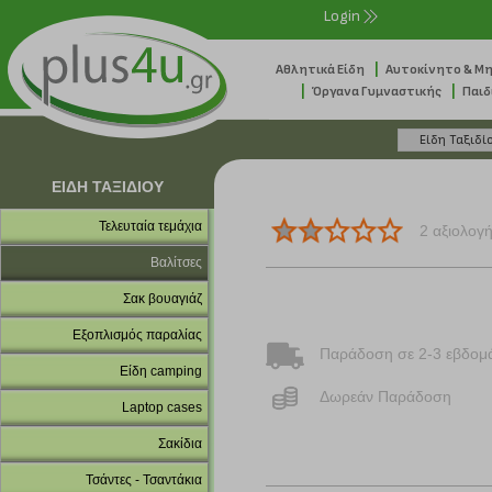
Login
|
Αθλητικά Είδη
Αυτοκίνητο & Μ
|
|
Όργανα Γυμναστικής
Παιδ
ΕΙΔΗ ΤΑΞΙΔΙΟΥ
Τελευταία τεμάχια
2 αξιολογ
Βαλίτσες
Σακ βουαγιάζ
Εξοπλισμός παραλίας
Παράδοση σε 2-3 εβδομ
Είδη camping
Δωρεάν Παράδοση
Laptop cases
Σακίδια
Τσάντες - Τσαντάκια