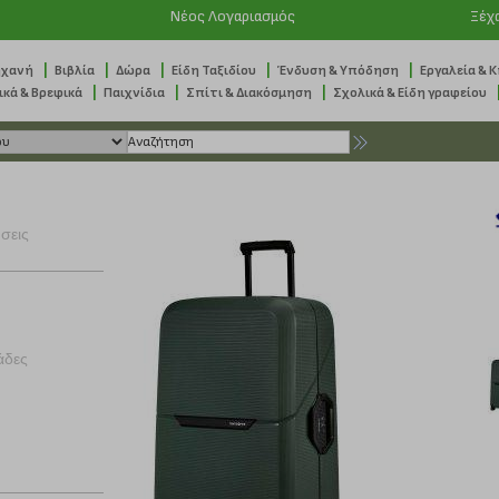
Νέος Λογαριασμός
Ξέχ
|
|
|
|
|
ηχανή
Βιβλία
Δώρα
Είδη Ταξιδίου
Ένδυση & Υπόδηση
Εργαλεία & 
|
|
|
ικά & Βρεφικά
Παιχνίδια
Σπίτι & Διακόσμηση
Σχολικά & Είδη γραφείου
ήσεις
άδες