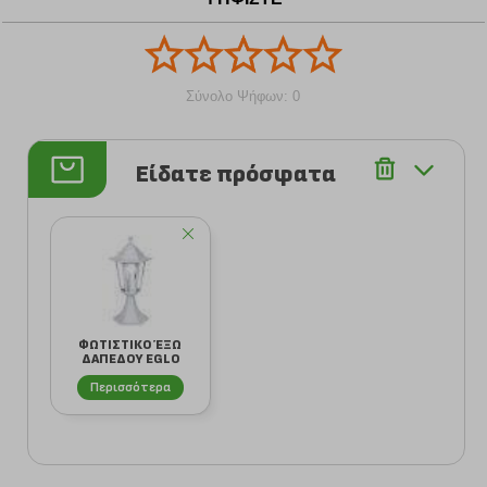
Σύνολο Ψήφων: 0
Είδατε πρόσφατα
ΦΩΤΙΣΤΙΚΟ ΈΞΩ
ΔΑΠΕΔΟΥ EGLO
LATERNA 5 22466
Περισσότερα
Α...