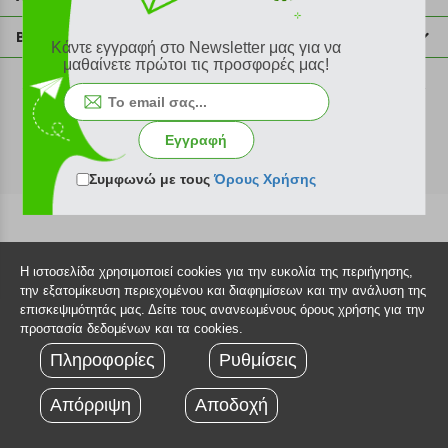
info@plus4u.gr
Η εταιρία
Βοήθεια
Κάντε εγγραφή στο Newsletter μας για να
Σημεία παραλαβής
μαθαίνετε πρώτοι τις προσφορές μας!
Εξέλιξη παραγγελίας
Ευκαιρίες καριέρας
Τρόποι παραγγελίας
©2026 Plus4u.gr
Όροι χρήσης
Τρόποι πληρωμής
Εγγραφή
Sitemap
Τρόποι αποστολής
FAQ
Συμφωνώ με τους
Όρους Χρήσης
Πολιτική επιστροφών
Τεχνική υποστήριξη
Η ιστοσελίδα χρησιμοποιεί cookies για την ευκολία της περιήγησης,
την εξατομίκευση περιεχομένου και διαφημίσεων και την ανάλυση της
επισκεψιμότητάς μας. Δείτε τους ανανεωμένους όρους χρήσης για την
προστασία δεδομένων και τα cookies.
Πληροφορίες
Ρυθμίσεις
Απόρριψη
Αποδοχή