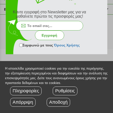
info@plus4u.gr
Η εταιρία
Βοήθεια
Κάντε εγγραφή στο Newsletter μας για να
Σημεία παραλαβής
μαθαίνετε πρώτοι τις προσφορές μας!
Εξέλιξη παραγγελίας
Ευκαιρίες καριέρας
Τρόποι παραγγελίας
©2026 Plus4u.gr
Όροι χρήσης
Τρόποι πληρωμής
Εγγραφή
Sitemap
Τρόποι αποστολής
FAQ
Συμφωνώ με τους
Όρους Χρήσης
Πολιτική επιστροφών
Τεχνική υποστήριξη
Η ιστοσελίδα χρησιμοποιεί cookies για την ευκολία της περιήγησης,
την εξατομίκευση περιεχομένου και διαφημίσεων και την ανάλυση της
επισκεψιμότητάς μας. Δείτε τους ανανεωμένους όρους χρήσης για την
προστασία δεδομένων και τα cookies.
Πληροφορίες
Ρυθμίσεις
Απόρριψη
Αποδοχή