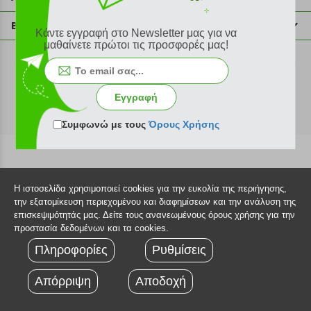
info@plus4u.gr
Η εταιρία
Βοήθεια
Κάντε εγγραφή στο Newsletter μας για να
Σημεία παραλαβής
μαθαίνετε πρώτοι τις προσφορές μας!
Εξέλιξη παραγγελίας
Ευκαιρίες καριέρας
Τρόποι παραγγελίας
©2026 Plus4u.gr
Όροι χρήσης
Τρόποι πληρωμής
Εγγραφή
Sitemap
Τρόποι αποστολής
FAQ
Συμφωνώ με τους
Όρους Χρήσης
Πολιτική επιστροφών
Τεχνική υποστήριξη
Η ιστοσελίδα χρησιμοποιεί cookies για την ευκολία της περιήγησης,
την εξατομίκευση περιεχομένου και διαφημίσεων και την ανάλυση της
επισκεψιμότητάς μας. Δείτε τους ανανεωμένους όρους χρήσης για την
προστασία δεδομένων και τα cookies.
Πληροφορίες
Ρυθμίσεις
Απόρριψη
Αποδοχή