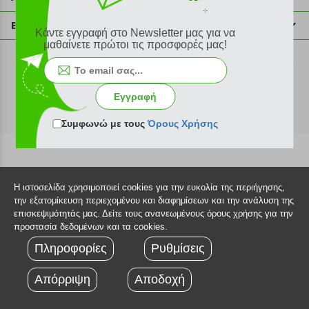
info@plus4u.gr
Η εταιρία
Βοήθεια
Κάντε εγγραφή στο Newsletter μας για να
Σημεία παραλαβής
μαθαίνετε πρώτοι τις προσφορές μας!
Εξέλιξη παραγγελίας
Ευκαιρίες καριέρας
Τρόποι παραγγελίας
©2026 Plus4u.gr
Όροι χρήσης
Τρόποι πληρωμής
Εγγραφή
Sitemap
Τρόποι αποστολής
FAQ
Συμφωνώ με τους
Όρους Χρήσης
Πολιτική επιστροφών
Τεχνική υποστήριξη
Η ιστοσελίδα χρησιμοποιεί cookies για την ευκολία της περιήγησης,
την εξατομίκευση περιεχομένου και διαφημίσεων και την ανάλυση της
επισκεψιμότητάς μας. Δείτε τους ανανεωμένους όρους χρήσης για την
προστασία δεδομένων και τα cookies.
Πληροφορίες
Ρυθμίσεις
Απόρριψη
Αποδοχή