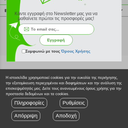
info@plus4u.gr
Η εταιρία
Βοήθεια
Κάντε εγγραφή στο Newsletter μας για να
Σημεία παραλαβής
μαθαίνετε πρώτοι τις προσφορές μας!
Εξέλιξη παραγγελίας
Ευκαιρίες καριέρας
Τρόποι παραγγελίας
©2026 Plus4u.gr
Όροι χρήσης
Τρόποι πληρωμής
Εγγραφή
Sitemap
Τρόποι αποστολής
FAQ
Συμφωνώ με τους
Όρους Χρήσης
Πολιτική επιστροφών
Τεχνική υποστήριξη
Η ιστοσελίδα χρησιμοποιεί cookies για την ευκολία της περιήγησης,
την εξατομίκευση περιεχομένου και διαφημίσεων και την ανάλυση της
επισκεψιμότητάς μας. Δείτε τους ανανεωμένους όρους χρήσης για την
προστασία δεδομένων και τα cookies.
Πληροφορίες
Ρυθμίσεις
Απόρριψη
Αποδοχή