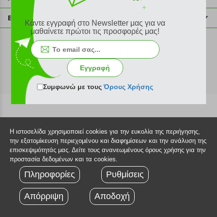
info@plus4u.gr
Η εταιρία
Βοήθεια
Κάντε εγγραφή στο Newsletter μας για να
Σημεία παραλαβής
μαθαίνετε πρώτοι τις προσφορές μας!
Εξέλιξη παραγγελίας
Ευκαιρίες καριέρας
Τρόποι παραγγελίας
©2026 Plus4u.gr
Όροι χρήσης
Τρόποι πληρωμής
Εγγραφή
Sitemap
Τρόποι αποστολής
FAQ
Συμφωνώ με τους
Όρους Χρήσης
Πολιτική επιστροφών
Τεχνική υποστήριξη
Η ιστοσελίδα χρησιμοποιεί cookies για την ευκολία της περιήγησης,
την εξατομίκευση περιεχομένου και διαφημίσεων και την ανάλυση της
επισκεψιμότητάς μας. Δείτε τους ανανεωμένους όρους χρήσης για την
προστασία δεδομένων και τα cookies.
Πληροφορίες
Ρυθμίσεις
Απόρριψη
Αποδοχή