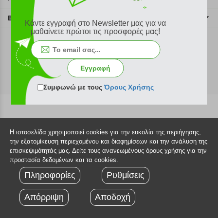
info@plus4u.gr
Η εταιρία
Βοήθεια
Κάντε εγγραφή στο Newsletter μας για να
Σημεία παραλαβής
μαθαίνετε πρώτοι τις προσφορές μας!
Εξέλιξη παραγγελίας
Ευκαιρίες καριέρας
Τρόποι παραγγελίας
©2026 Plus4u.gr
Όροι χρήσης
Τρόποι πληρωμής
Εγγραφή
Sitemap
Τρόποι αποστολής
FAQ
Συμφωνώ με τους
Όρους Χρήσης
Πολιτική επιστροφών
Τεχνική υποστήριξη
Η ιστοσελίδα χρησιμοποιεί cookies για την ευκολία της περιήγησης,
την εξατομίκευση περιεχομένου και διαφημίσεων και την ανάλυση της
επισκεψιμότητάς μας. Δείτε τους ανανεωμένους όρους χρήσης για την
προστασία δεδομένων και τα cookies.
Πληροφορίες
Ρυθμίσεις
Απόρριψη
Αποδοχή