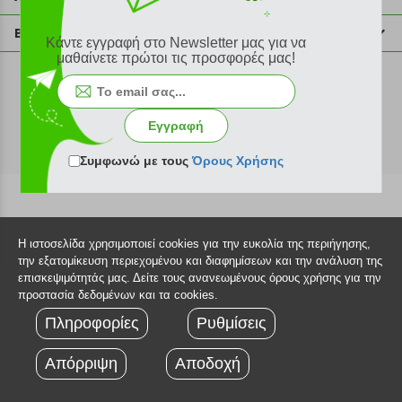
info@plus4u.gr
Η εταιρία
Βοήθεια
Κάντε εγγραφή στο Newsletter μας για να
Σημεία παραλαβής
μαθαίνετε πρώτοι τις προσφορές μας!
Εξέλιξη παραγγελίας
Ευκαιρίες καριέρας
Τρόποι παραγγελίας
©2026 Plus4u.gr
Όροι χρήσης
Τρόποι πληρωμής
Εγγραφή
Sitemap
Τρόποι αποστολής
FAQ
Συμφωνώ με τους
Όρους Χρήσης
Πολιτική επιστροφών
Τεχνική υποστήριξη
Η ιστοσελίδα χρησιμοποιεί cookies για την ευκολία της περιήγησης,
την εξατομίκευση περιεχομένου και διαφημίσεων και την ανάλυση της
επισκεψιμότητάς μας. Δείτε τους ανανεωμένους όρους χρήσης για την
προστασία δεδομένων και τα cookies.
Πληροφορίες
Ρυθμίσεις
Απόρριψη
Αποδοχή