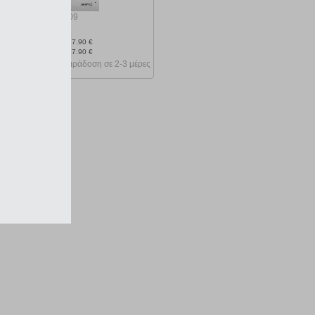
κωδ.
108145909
16.11 €
Ελάχιστη 30 ημερών 17.90 €
Προτεινόμενη λιανική 17.90 €
Παράδοση σε 2-3 μέρες