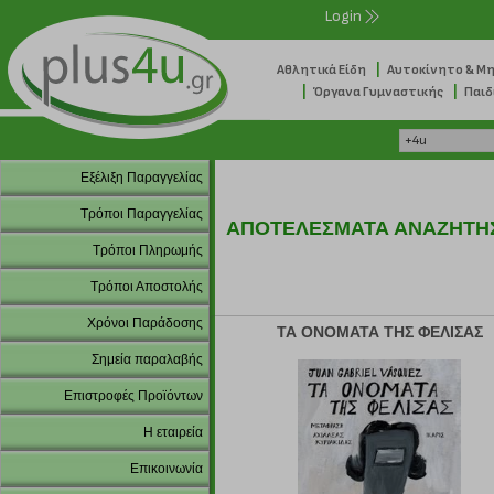
Login
|
Αθλητικά Είδη
Αυτοκίνητο & Μ
|
|
Όργανα Γυμναστικής
Παιδ
Εξέλιξη Παραγγελίας
Τρόποι Παραγγελίας
ΑΠΟΤΕΛΕΣΜΑΤΑ ΑΝΑΖΗΤΗ
Τρόποι Πληρωμής
Τρόποι Αποστολής
Χρόνοι Παράδοσης
ΤΑ ΟΝΟΜΑΤΑ ΤΗΣ ΦΕΛΙΣΑΣ
Σημεία παραλαβής
Επιστροφές Προϊόντων
Η εταιρεία
Επικοινωνία