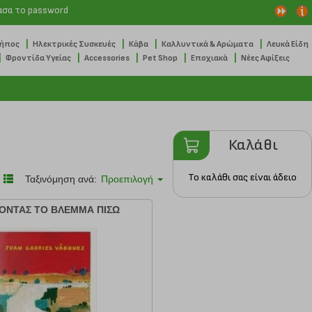
ασα το password
|
|
|
|
Κήπος
Ηλεκτρικές Συσκευές
Κάβα
Καλλυντικά & Αρώματα
Λευκά Είδη
|
|
|
|
|
Φροντίδα Υγείας
Accessories
Pet Shop
Εποχιακά
Νέες Αφίξεις
Καλάθι
Το καλάθι σας είναι άδειο
Ταξινόμηση ανά:
Προεπιλογή
ΖΟΝΤΑΣ ΤΟ ΒΛΕΜΜΑ ΠΙΣΩ