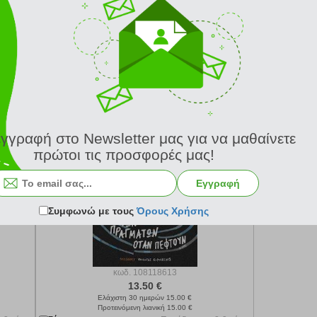
κωδ.
108157674
11.97 €
Ελάχιστη 30 ημερών 13.30 €
Προτεινόμενη λιανική 13.30 €
-3 μέρες
Σύγκριση
Παράδοση σε 2-3 μέρες
Σύγκριση
Ο ΗΧΟΣ ΤΩΝ ΠΡΑΓΜΑΤΩΝ ΟΤΑΝ ΠΕΦΤΟΥΝ
εγγραφή στο Newsletter μας για να μαθαίνετε
πρώτοι τις προσφορές μας!
Εγγραφή
Συμφωνώ με τους
Όρους Χρήσης
κωδ.
108118613
13.50 €
Ελάχιστη 30 ημερών 15.00 €
Προτεινόμενη λιανική 15.00 €