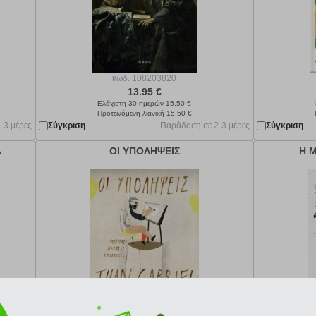
κωδ.
108203820
13.95 €
Ελάχιστη 30 ημερών 15.50 €
Προτεινόμενη λιανική 15.50 €
-3 μέρες
Σύγκριση
Παράδοση σε 2-3 μέρες
Σύγκριση
Α
ΟΙ ΥΠΟΛΗΨΕΙΣ
Η 