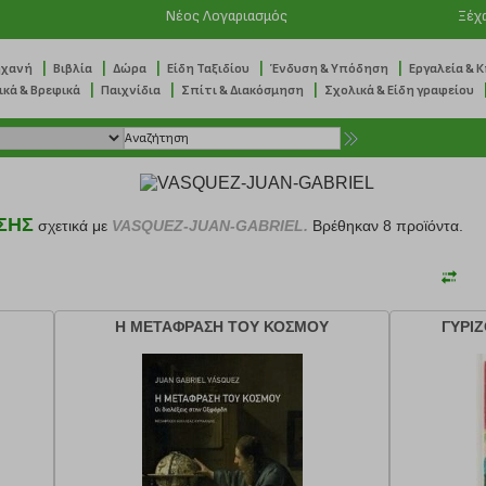
Νέος Λογαριασμός
Ξέχ
|
|
|
|
|
ηχανή
Βιβλία
Δώρα
Είδη Ταξιδίου
Ένδυση & Υπόδηση
Εργαλεία & 
|
|
|
ικά & Βρεφικά
Παιχνίδια
Σπίτι & Διακόσμηση
Σχολικά & Είδη γραφείου
ΣΗΣ
σχετικά με
VASQUEZ-JUAN-GABRIEL.
Βρέθηκαν 8 προϊόντα.
Η ΜΕΤΑΦΡΑΣΗ ΤΟΥ ΚΟΣΜΟΥ
ΓΥΡΙ