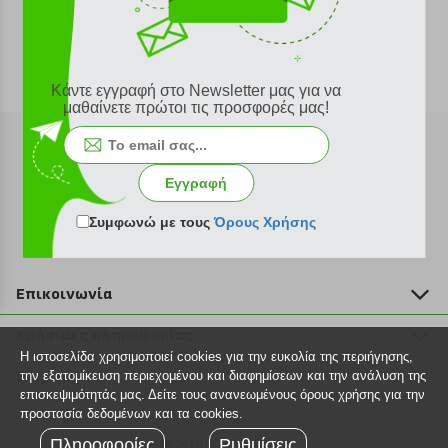
Κάντε εγγραφή στο Newsletter μας για να
μαθαίνετε πρώτοι τις προσφορές μας!
Εγγραφή
Εγγραφή στο newsletter
Συμφωνώ με τους
Όρους Χρήσης
Επικοινωνία
211 2000 700
Χρήσιμες πληροφορίες
info@plus4u.gr
Η ιστοσελίδα χρησιμοποιεί cookies για την ευκολία της περιήγησης,
Η εταιρία
Βοήθεια
την εξατομίκευση περιεχομένου και διαφημίσεων και την ανάλυση της
Σημεία παραλαβής
επισκεψιμότητάς μας. Δείτε τους ανανεωμένους όρους χρήσης για την
Εξέλιξη παραγγελίας
προστασία δεδομένων και τα cookies.
Ευκαιρίες καριέρας
Τρόποι παραγγελίας
Πληροφορίες
©2026 Plus4u.gr
Ρυθμίσεις