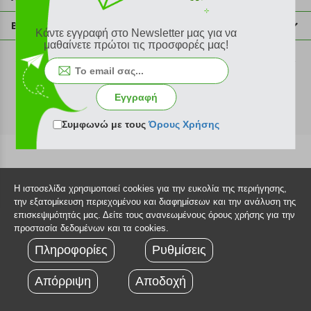
info@plus4u.gr
Η εταιρία
Βοήθεια
Κάντε εγγραφή στο Newsletter μας για να
Σημεία παραλαβής
μαθαίνετε πρώτοι τις προσφορές μας!
Εξέλιξη παραγγελίας
Ευκαιρίες καριέρας
Τρόποι παραγγελίας
©2026 Plus4u.gr
Όροι χρήσης
Τρόποι πληρωμής
Εγγραφή
Sitemap
Τρόποι αποστολής
FAQ
Συμφωνώ με τους
Όρους Χρήσης
Πολιτική επιστροφών
Τεχνική υποστήριξη
Η ιστοσελίδα χρησιμοποιεί cookies για την ευκολία της περιήγησης,
την εξατομίκευση περιεχομένου και διαφημίσεων και την ανάλυση της
επισκεψιμότητάς μας. Δείτε τους ανανεωμένους όρους χρήσης για την
προστασία δεδομένων και τα cookies.
Πληροφορίες
Ρυθμίσεις
Απόρριψη
Αποδοχή