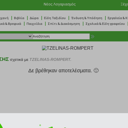
Νέος Λογαριασμός
Ξέχ
|
|
|
|
|
ηχανή
Βιβλία
Δώρα
Είδη Ταξιδίου
Ένδυση & Υπόδηση
Εργαλεία & 
|
|
|
ικά & Βρεφικά
Παιχνίδια
Σπίτι & Διακόσμηση
Σχολικά & Είδη γραφείου
ΣΗΣ
σχετικά με
TZELINAS-ROMPERT.
Δε βρέθηκαν αποτελέσματα. 🙁