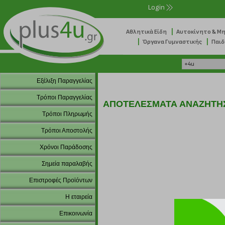
Login
|
Αθλητικά Είδη
Αυτοκίνητο & Μ
|
|
Όργανα Γυμναστικής
Παιδ
Εξέλιξη Παραγγελίας
Τρόποι Παραγγελίας
ΑΠΟΤΕΛΕΣΜΑΤΑ ΑΝΑΖΗΤΗ
Τρόποι Πληρωμής
Τρόποι Αποστολής
Χρόνοι Παράδοσης
Σημεία παραλαβής
Επιστροφές Προϊόντων
Η εταιρεία
Επικοινωνία