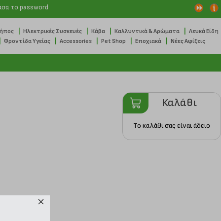
ασα το password
|
|
|
|
Κήπος
Ηλεκτρικές Συσκευές
Κάβα
Καλλυντικά & Αρώματα
Λευκά Είδη
|
|
|
|
|
Φροντίδα Υγείας
Accessories
Pet Shop
Εποχιακά
Νέες Αφίξεις
Καλάθι
Το καλάθι σας είναι άδειο