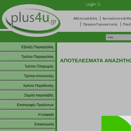
Login
|
Αθλητικά Είδη
Αυτοκίνητο & Μ
|
|
Όργανα Γυμναστικής
Παιδ
Εξέλιξη Παραγγελίας
Τρόποι Παραγγελίας
ΑΠΟΤΕΛΕΣΜΑΤΑ ΑΝΑΖΗΤΗ
Τρόποι Πληρωμής
Τρόποι Αποστολής
Χρόνοι Παράδοσης
Σημεία παραλαβής
Επιστροφές Προϊόντων
Η εταιρεία
Επικοινωνία