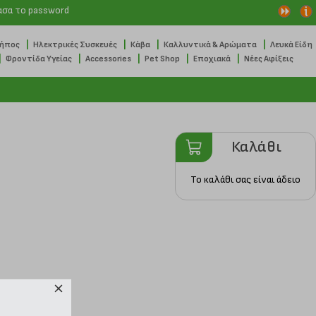
ασα το password
|
|
|
|
Κήπος
Ηλεκτρικές Συσκευές
Κάβα
Καλλυντικά & Αρώματα
Λευκά Είδη
|
|
|
|
|
Φροντίδα Υγείας
Accessories
Pet Shop
Εποχιακά
Νέες Αφίξεις
Καλάθι
Το καλάθι σας είναι άδειο