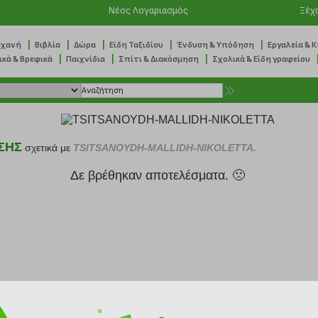
Νέος Λογαριασμός
Ξέχ
|
|
|
|
|
ηχανή
Βιβλία
Δώρα
Είδη Ταξιδίου
Ένδυση & Υπόδηση
Εργαλεία & 
|
|
|
ικά & Βρεφικά
Παιχνίδια
Σπίτι & Διακόσμηση
Σχολικά & Είδη γραφείου
ΣΗΣ
σχετικά με
TSITSANOYDH-MALLIDH-NIKOLETTA.
Δε βρέθηκαν αποτελέσματα. 🙁