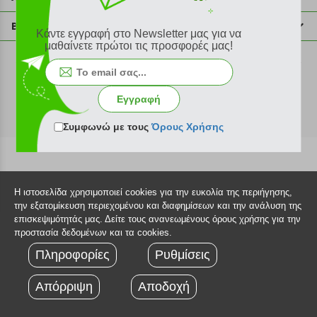
info@plus4u.gr
Η εταιρία
Βοήθεια
Κάντε εγγραφή στο Newsletter μας για να
Σημεία παραλαβής
μαθαίνετε πρώτοι τις προσφορές μας!
Εξέλιξη παραγγελίας
Ευκαιρίες καριέρας
Τρόποι παραγγελίας
©2026 Plus4u.gr
Όροι χρήσης
Τρόποι πληρωμής
Εγγραφή
Sitemap
Τρόποι αποστολής
FAQ
Συμφωνώ με τους
Όρους Χρήσης
Πολιτική επιστροφών
Τεχνική υποστήριξη
Η ιστοσελίδα χρησιμοποιεί cookies για την ευκολία της περιήγησης,
την εξατομίκευση περιεχομένου και διαφημίσεων και την ανάλυση της
επισκεψιμότητάς μας. Δείτε τους ανανεωμένους όρους χρήσης για την
προστασία δεδομένων και τα cookies.
Πληροφορίες
Ρυθμίσεις
Απόρριψη
Αποδοχή