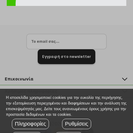
Εγγραφή στο newsletter
Επικοινωνία
211 2000 700
Χρήσιμες πληροφορίες
info@plus4u.gr
Η ιστοσελίδα χρησιμοποιεί cookies για την ευκολία της περιήγησης,
Η εταιρία
Βοήθεια
την εξατομίκευση περιεχομένου και διαφημίσεων και την ανάλυση της
Σημεία παραλαβής
επισκεψιμότητάς μας. Δείτε τους ανανεωμένους όρους χρήσης για την
Εξέλιξη παραγγελίας
προστασία δεδομένων και τα cookies.
Ευκαιρίες καριέρας
Τρόποι παραγγελίας
Πληροφορίες
©2026 Plus4u.gr
Ρυθμίσεις
Όροι χρήσης
Τρόποι πληρωμής