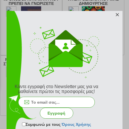
ΠΡΕΠΕΙ ΝΑ ΓΝΩΡΙΖΕΤΕ
ΔΗΜΙΟΥΡΓΗΣΕ
κωδ.
108201958
κωδ.
108177584
12.51 €
22.49 €
Ελάχιστη 30 ημερών 13.90 €
Ελάχιστη 30 ημερών 24.99 €
Προτεινόμενη λιανική 13.90 €
Προτεινόμενη λιανική 24.99 €
ΜΟΡΦΕΣ ΥΛΗΣ ΑΤΟΜΑ ΚΑΙ
ΣΤΟΙΧΕΙΑ ΚΥΤΤΑΡΑ ΓΟΝΙΔΙΑ
Κάντε εγγραφή στο Newsletter μας για να
μαθαίνετε πρώτοι τις προσφορές μας!
κωδ.
108162407
7.92 €
Ελάχιστη 30 ημερών 8.80 €
Προτεινόμενη λιανική 8.80 €
Εγγραφή
Συμφωνώ με τους
Όρους Χρήσης