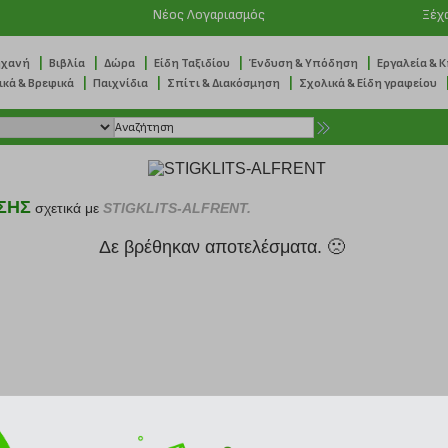
Νέος Λογαριασμός
Ξέχ
|
|
|
|
|
ηχανή
Βιβλία
Δώρα
Είδη Ταξιδίου
Ένδυση & Υπόδηση
Εργαλεία & 
|
|
|
ικά & Βρεφικά
Παιχνίδια
Σπίτι & Διακόσμηση
Σχολικά & Είδη γραφείου
ΣΗΣ
σχετικά με
STIGKLITS-ALFRENT.
Δε βρέθηκαν αποτελέσματα. 🙁