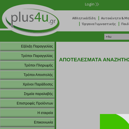
Login
|
Αθλητικά Είδη
Αυτοκίνητο & Μ
|
|
Όργανα Γυμναστικής
Παιδ
Εξέλιξη Παραγγελίας
Τρόποι Παραγγελίας
ΑΠΟΤΕΛΕΣΜΑΤΑ ΑΝΑΖΗΤΗ
Τρόποι Πληρωμής
Τρόποι Αποστολής
Χρόνοι Παράδοσης
Σημεία παραλαβής
Επιστροφές Προϊόντων
Η εταιρεία
Επικοινωνία