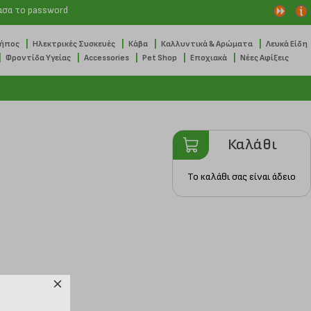
ασα το password
|
|
|
|
Κήπος
Ηλεκτρικές Συσκευές
Κάβα
Καλλυντικά & Αρώματα
Λευκά Είδη
|
|
|
|
|
Φροντίδα Υγείας
Accessories
Pet Shop
Εποχιακά
Νέες Αφίξεις
Καλάθι
Το καλάθι σας είναι άδειο