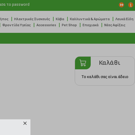
ασα το password
|
|
|
|
Κήπος
Ηλεκτρικές Συσκευές
Κάβα
Καλλυντικά & Αρώματα
Λευκά Είδη
|
|
|
|
|
Φροντίδα Υγείας
Accessories
Pet Shop
Εποχιακά
Νέες Αφίξεις
Καλάθι
Το καλάθι σας είναι άδειο