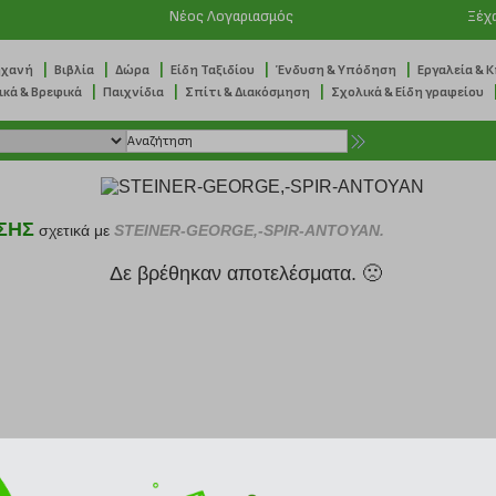
Νέος Λογαριασμός
Ξέχ
|
|
|
|
|
ηχανή
Βιβλία
Δώρα
Είδη Ταξιδίου
Ένδυση & Υπόδηση
Εργαλεία & 
|
|
|
ικά & Βρεφικά
Παιχνίδια
Σπίτι & Διακόσμηση
Σχολικά & Είδη γραφείου
ΣΗΣ
σχετικά με
STEINER-GEORGE,-SPIR-ANTOYAN.
Δε βρέθηκαν αποτελέσματα. 🙁