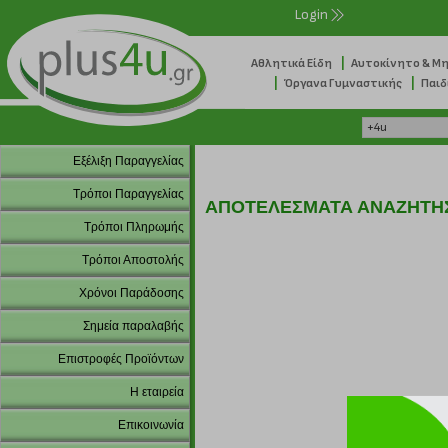
Login
|
Αθλητικά Είδη
Αυτοκίνητο & Μ
|
|
Όργανα Γυμναστικής
Παιδ
Εξέλιξη Παραγγελίας
Τρόποι Παραγγελίας
ΑΠΟΤΕΛΕΣΜΑΤΑ ΑΝΑΖΗΤΗ
Τρόποι Πληρωμής
Τρόποι Αποστολής
Χρόνοι Παράδοσης
Σημεία παραλαβής
Επιστροφές Προϊόντων
Η εταιρεία
Επικοινωνία