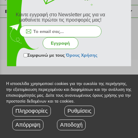
info@plus4u.gr
Η εταιρία
Βοήθεια
Κάντε εγγραφή στο Newsletter μας για να
Σημεία παραλαβής
μαθαίνετε πρώτοι τις προσφορές μας!
Εξέλιξη παραγγελίας
Ευκαιρίες καριέρας
Τρόποι παραγγελίας
©2026 Plus4u.gr
Όροι χρήσης
Τρόποι πληρωμής
Εγγραφή
Sitemap
Τρόποι αποστολής
FAQ
Συμφωνώ με τους
Όρους Χρήσης
Πολιτική επιστροφών
Τεχνική υποστήριξη
Η ιστοσελίδα χρησιμοποιεί cookies για την ευκολία της περιήγησης,
την εξατομίκευση περιεχομένου και διαφημίσεων και την ανάλυση της
επισκεψιμότητάς μας. Δείτε τους ανανεωμένους όρους χρήσης για την
προστασία δεδομένων και τα cookies.
Πληροφορίες
Ρυθμίσεις
Απόρριψη
Αποδοχή