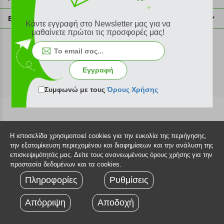
info@plus4u.gr
Η εταιρία
Βοήθεια
Κάντε εγγραφή στο Newsletter μας για να
Σημεία παραλαβής
μαθαίνετε πρώτοι τις προσφορές μας!
Εξέλιξη παραγγελίας
Ευκαιρίες καριέρας
Τρόποι παραγγελίας
©2026 Plus4u.gr
Όροι χρήσης
Τρόποι πληρωμής
Εγγραφή
Sitemap
Τρόποι αποστολής
FAQ
Συμφωνώ με τους
Όρους Χρήσης
Πολιτική επιστροφών
Τεχνική υποστήριξη
Η ιστοσελίδα χρησιμοποιεί cookies για την ευκολία της περιήγησης,
την εξατομίκευση περιεχομένου και διαφημίσεων και την ανάλυση της
επισκεψιμότητάς μας. Δείτε τους ανανεωμένους όρους χρήσης για την
προστασία δεδομένων και τα cookies.
Πληροφορίες
Ρυθμίσεις
Απόρριψη
Αποδοχή