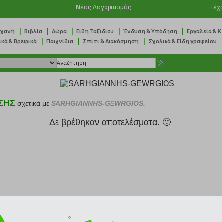
Νέος Λογαριασμός
Ξέχ
|
|
|
|
|
ηχανή
Βιβλία
Δώρα
Είδη Ταξιδίου
Ένδυση & Υπόδηση
Εργαλεία & 
|
|
|
ικά & Βρεφικά
Παιχνίδια
Σπίτι & Διακόσμηση
Σχολικά & Είδη γραφείου
ΣΗΣ
σχετικά με
SARHGIANNHS-GEWRGIOS.
Δε βρέθηκαν αποτελέσματα. 🙁