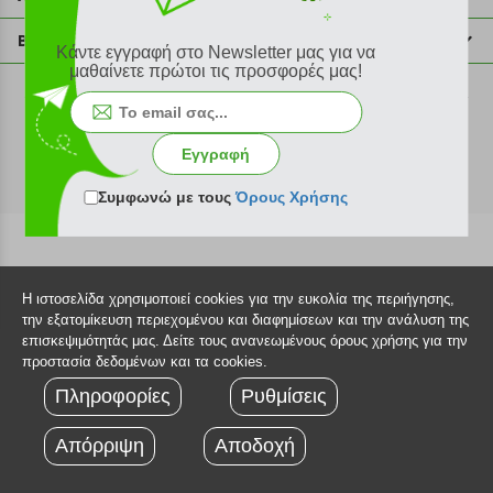
info@plus4u.gr
Η εταιρία
Βοήθεια
Κάντε εγγραφή στο Newsletter μας για να
Σημεία παραλαβής
μαθαίνετε πρώτοι τις προσφορές μας!
Εξέλιξη παραγγελίας
Ευκαιρίες καριέρας
Τρόποι παραγγελίας
©2026 Plus4u.gr
Όροι χρήσης
Τρόποι πληρωμής
Εγγραφή
Sitemap
Τρόποι αποστολής
FAQ
Συμφωνώ με τους
Όρους Χρήσης
Πολιτική επιστροφών
Τεχνική υποστήριξη
Η ιστοσελίδα χρησιμοποιεί cookies για την ευκολία της περιήγησης,
την εξατομίκευση περιεχομένου και διαφημίσεων και την ανάλυση της
επισκεψιμότητάς μας. Δείτε τους ανανεωμένους όρους χρήσης για την
προστασία δεδομένων και τα cookies.
Πληροφορίες
Ρυθμίσεις
Απόρριψη
Αποδοχή