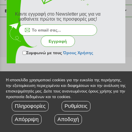
info@plus4u.gr
Η εταιρία
Βοήθεια
Κάντε εγγραφή στο Newsletter μας για να
Σημεία παραλαβής
μαθαίνετε πρώτοι τις προσφορές μας!
Εξέλιξη παραγγελίας
Ευκαιρίες καριέρας
Τρόποι παραγγελίας
©2026 Plus4u.gr
Όροι χρήσης
Τρόποι πληρωμής
Εγγραφή
Sitemap
Τρόποι αποστολής
FAQ
Συμφωνώ με τους
Όρους Χρήσης
Πολιτική επιστροφών
Τεχνική υποστήριξη
Η ιστοσελίδα χρησιμοποιεί cookies για την ευκολία της περιήγησης,
την εξατομίκευση περιεχομένου και διαφημίσεων και την ανάλυση της
επισκεψιμότητάς μας. Δείτε τους ανανεωμένους όρους χρήσης για την
προστασία δεδομένων και τα cookies.
Πληροφορίες
Ρυθμίσεις
Απόρριψη
Αποδοχή