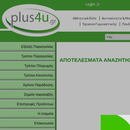
Login
|
Αθλητικά Είδη
Αυτοκίνητο & Μ
|
|
Όργανα Γυμναστικής
Παιδ
Εξέλιξη Παραγγελίας
Τρόποι Παραγγελίας
ΑΠΟΤΕΛΕΣΜΑΤΑ ΑΝΑΖΗΤΗ
Τρόποι Πληρωμής
Τρόποι Αποστολής
Χρόνοι Παράδοσης
Σημεία παραλαβής
Επιστροφές Προϊόντων
Η εταιρεία
Επικοινωνία