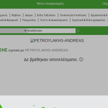
Νέος Λογαριασμός
Ξέχ
|
|
|
|
|
ηχανή
Βιβλία
Δώρα
Είδη Ταξιδίου
Ένδυση & Υπόδηση
Εργαλεία & 
|
|
|
ικά & Βρεφικά
Παιχνίδια
Σπίτι & Διακόσμηση
Σχολικά & Είδη γραφείου
ΣΗΣ
σχετικά με
PETROYLAKHS-ANDREAS.
Δε βρέθηκαν αποτελέσματα. 🙁