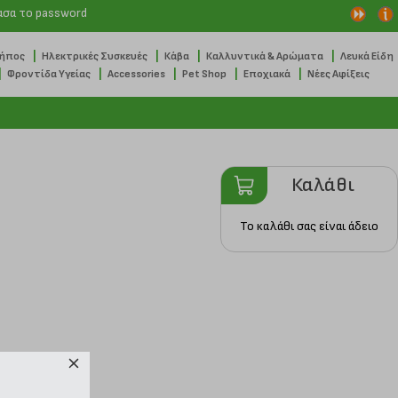
ασα το password
|
|
|
|
Κήπος
Ηλεκτρικές Συσκευές
Κάβα
Καλλυντικά & Αρώματα
Λευκά Είδη
|
|
|
|
|
Φροντίδα Υγείας
Accessories
Pet Shop
Εποχιακά
Νέες Αφίξεις
Καλάθι
Το καλάθι σας είναι άδειο