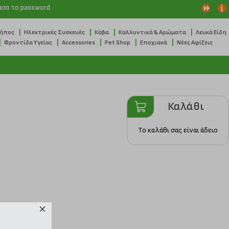
ασα το password
|
|
|
|
Κήπος
Ηλεκτρικές Συσκευές
Κάβα
Καλλυντικά & Αρώματα
Λευκά Είδη
|
|
|
|
|
Φροντίδα Υγείας
Accessories
Pet Shop
Εποχιακά
Νέες Αφίξεις
Καλάθι
Το καλάθι σας είναι άδειο