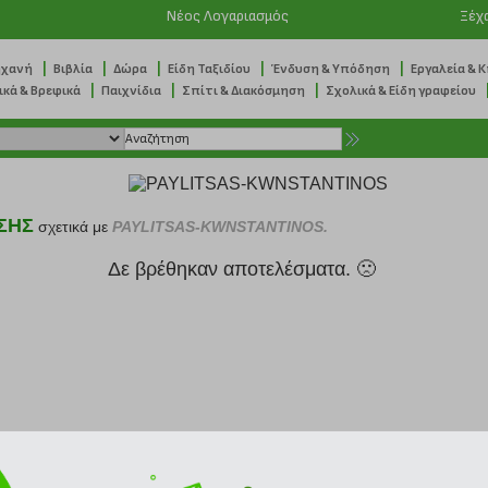
Νέος Λογαριασμός
Ξέχ
|
|
|
|
|
ηχανή
Βιβλία
Δώρα
Είδη Ταξιδίου
Ένδυση & Υπόδηση
Εργαλεία & 
|
|
|
ικά & Βρεφικά
Παιχνίδια
Σπίτι & Διακόσμηση
Σχολικά & Είδη γραφείου
ΣΗΣ
σχετικά με
PAYLITSAS-KWNSTANTINOS.
Δε βρέθηκαν αποτελέσματα. 🙁