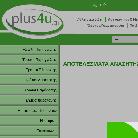
Login
|
Αθλητικά Είδη
Αυτοκίνητο & Μ
|
|
Όργανα Γυμναστικής
Παιδ
Εξέλιξη Παραγγελίας
Τρόποι Παραγγελίας
ΑΠΟΤΕΛΕΣΜΑΤΑ ΑΝΑΖΗΤΗ
Τρόποι Πληρωμής
Τρόποι Αποστολής
Χρόνοι Παράδοσης
Σημεία παραλαβής
Επιστροφές Προϊόντων
Η εταιρεία
Επικοινωνία