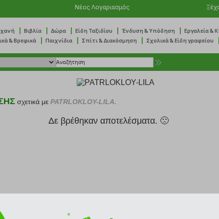
Νέος Λογαριασμός
Ξέχ
|
|
|
|
|
ηχανή
Βιβλία
Δώρα
Είδη Ταξιδίου
Ένδυση & Υπόδηση
Εργαλεία & 
|
|
|
ικά & Βρεφικά
Παιχνίδια
Σπίτι & Διακόσμηση
Σχολικά & Είδη γραφείου
ΣΗΣ
σχετικά με
PATRLOKLOY-LILA.
Δε βρέθηκαν αποτελέσματα. 🙁