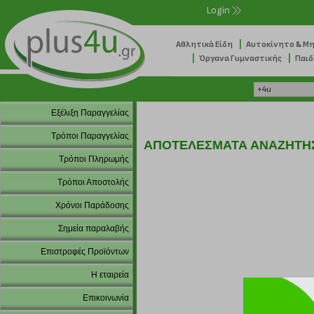
Login
|
Αθλητικά Είδη
Αυτοκίνητο & Μ
|
|
Όργανα Γυμναστικής
Παιδ
Εξέλιξη Παραγγελίας
Τρόποι Παραγγελίας
ΑΠΟΤΕΛΕΣΜΑΤΑ ΑΝΑΖΗΤΗ
Τρόποι Πληρωμής
Τρόποι Αποστολής
Χρόνοι Παράδοσης
Σημεία παραλαβής
Επιστροφές Προϊόντων
Η εταιρεία
Επικοινωνία