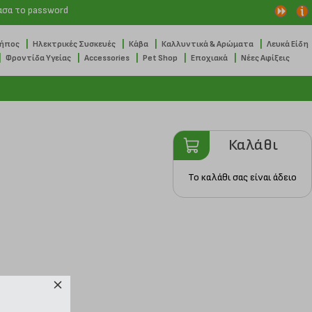
ασα το password
|
|
|
|
Κήπος
Ηλεκτρικές Συσκευές
Κάβα
Καλλυντικά & Αρώματα
Λευκά Είδη
|
|
|
|
|
Φροντίδα Υγείας
Accessories
Pet Shop
Εποχιακά
Νέες Αφίξεις
Καλάθι
Το καλάθι σας είναι άδειο