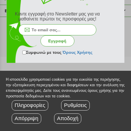
info@plus4u.gr
Η εταιρία
Βοήθεια
Κάντε εγγραφή στο Newsletter μας για να
Σημεία παραλαβής
μαθαίνετε πρώτοι τις προσφορές μας!
Εξέλιξη παραγγελίας
Ευκαιρίες καριέρας
Τρόποι παραγγελίας
©2026 Plus4u.gr
Όροι χρήσης
Τρόποι πληρωμής
Εγγραφή
Sitemap
Τρόποι αποστολής
FAQ
Συμφωνώ με τους
Όρους Χρήσης
Πολιτική επιστροφών
Τεχνική υποστήριξη
Η ιστοσελίδα χρησιμοποιεί cookies για την ευκολία της περιήγησης,
την εξατομίκευση περιεχομένου και διαφημίσεων και την ανάλυση της
επισκεψιμότητάς μας. Δείτε τους ανανεωμένους όρους χρήσης για την
προστασία δεδομένων και τα cookies.
Πληροφορίες
Ρυθμίσεις
Απόρριψη
Αποδοχή