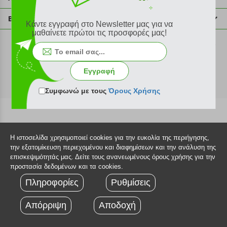
info@plus4u.gr
Η εταιρία
Βοήθεια
Κάντε εγγραφή στο Newsletter μας για να
Σημεία παραλαβής
μαθαίνετε πρώτοι τις προσφορές μας!
Εξέλιξη παραγγελίας
Ευκαιρίες καριέρας
Τρόποι παραγγελίας
©2026 Plus4u.gr
Όροι χρήσης
Τρόποι πληρωμής
Εγγραφή
Sitemap
Τρόποι αποστολής
FAQ
Συμφωνώ με τους
Όρους Χρήσης
Πολιτική επιστροφών
Τεχνική υποστήριξη
Η ιστοσελίδα χρησιμοποιεί cookies για την ευκολία της περιήγησης,
την εξατομίκευση περιεχομένου και διαφημίσεων και την ανάλυση της
επισκεψιμότητάς μας. Δείτε τους ανανεωμένους όρους χρήσης για την
προστασία δεδομένων και τα cookies.
Πληροφορίες
Ρυθμίσεις
Απόρριψη
Αποδοχή