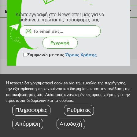
info@plus4u.gr
Η εταιρία
Βοήθεια
Κάντε εγγραφή στο Newsletter μας για να
Σημεία παραλαβής
μαθαίνετε πρώτοι τις προσφορές μας!
Εξέλιξη παραγγελίας
Ευκαιρίες καριέρας
Τρόποι παραγγελίας
©2026 Plus4u.gr
Όροι χρήσης
Τρόποι πληρωμής
Εγγραφή
Sitemap
Τρόποι αποστολής
FAQ
Συμφωνώ με τους
Όρους Χρήσης
Πολιτική επιστροφών
Τεχνική υποστήριξη
Η ιστοσελίδα χρησιμοποιεί cookies για την ευκολία της περιήγησης,
την εξατομίκευση περιεχομένου και διαφημίσεων και την ανάλυση της
επισκεψιμότητάς μας. Δείτε τους ανανεωμένους όρους χρήσης για την
προστασία δεδομένων και τα cookies.
Πληροφορίες
Ρυθμίσεις
Απόρριψη
Αποδοχή