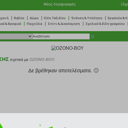
Νέος Λογαριασμός
Ξέχ
|
|
|
|
|
ηχανή
Βιβλία
Δώρα
Είδη Ταξιδίου
Ένδυση & Υπόδηση
Εργαλεία & 
|
|
|
ικά & Βρεφικά
Παιχνίδια
Σπίτι & Διακόσμηση
Σχολικά & Είδη γραφείου
ΣΗΣ
σχετικά με
OZONO-BOY.
Δε βρέθηκαν αποτελέσματα. 🙁