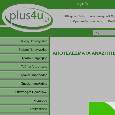
Login
|
Αθλητικά Είδη
Αυτοκίνητο & Μ
|
|
Όργανα Γυμναστικής
Παιδ
Εξέλιξη Παραγγελίας
Τρόποι Παραγγελίας
ΑΠΟΤΕΛΕΣΜΑΤΑ ΑΝΑΖΗΤΗ
Τρόποι Πληρωμής
Τρόποι Αποστολής
Χρόνοι Παράδοσης
Σημεία παραλαβής
Επιστροφές Προϊόντων
Η εταιρεία
Επικοινωνία