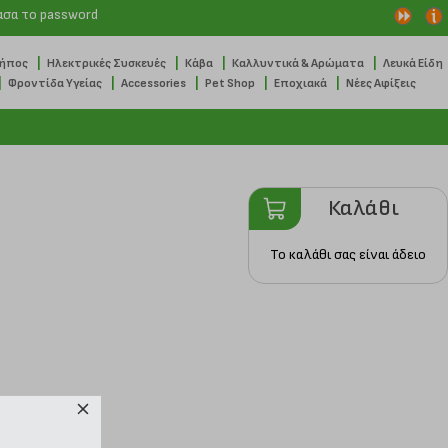
ασα το password
|
|
|
|
Κήπος
Ηλεκτρικές Συσκευές
Κάβα
Καλλυντικά & Αρώματα
Λευκά Είδη
|
|
|
|
|
Φροντίδα Υγείας
Accessories
Pet Shop
Εποχιακά
Νέες Αφίξεις
Καλάθι
Το καλάθι σας είναι άδειο